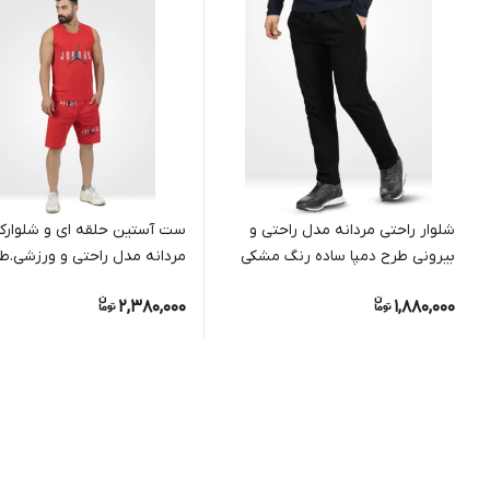
شلوار راحتی مردانه مدل راحتی و
ست آستین حلقه ای و شلوارک
بیرونی طرح دمپا ساده رنگ مشکی
مردانه مدل راحتی و ورزشی.ط
jordan.جنس نخ پنبه
2,380,000
1,880,000