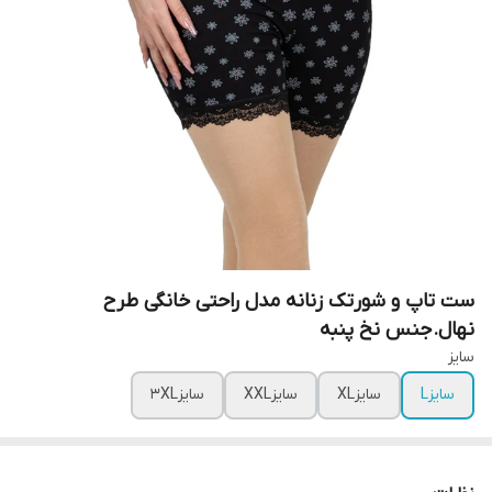
ست تاپ و شورتک زنانه مدل راحتی خانگی طرح
نهال‌.جنس نخ پنبه
سایز
سایزL
سایزXL
سایزXXL
سایز3XL