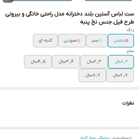
ست لباس آستین بلند دخترانه مدل راحتی خانگی و بیرونی
طرح فیل.جنس نخ پنبه
رنگ
بنفش
سبز
صورتی
گلبه ای
سایز
2_1سال
3_2سال
4_3سال
5_4سال
7_6سال
9_8سال
نظرات
دسته‌بندی
:
پوشاک بچه گانه