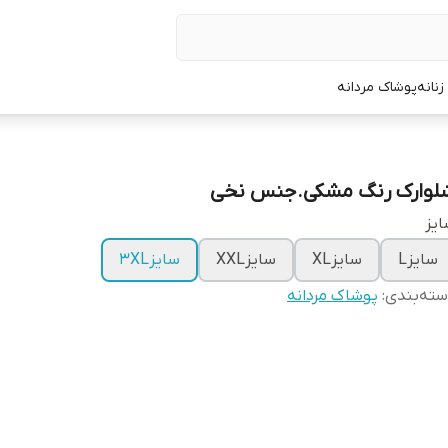
نانه
پوشاک مردانه
لوارک رنگ مشکی.جنس نخی
یز
سایزL
سایزXL
سایزXXL
سایز3XL
ته‌بندی
:
پوشاک مردانه