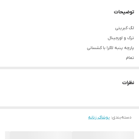
توضیحات
لگ کبریتی
ترک و اورجینال
پارچه پنبه لاکرا با کشسانی
تمام
۴فصل
فاق بلند
نظرات
کمر پهن گنی
داخل کمر کش 10 سانت
قد استاندارد 95 الی 100 سانت
دسته‌بندی
:
پوشاک زنانه
سایز L : مناسب سایز 36 تا 40