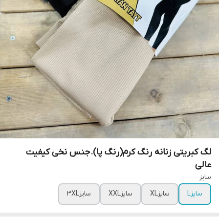
لگ کبریتی زنانه رنگ کرم(رنگ پا).جنس نخی کیفیت
عالی
سایز
سایزL
سایزXL
سایزXXL
سایز3XL