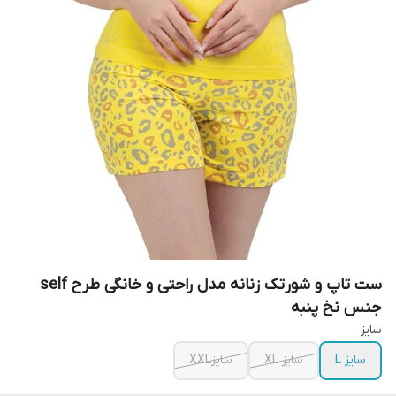
ست تاپ و شورتک زنانه مدل راحتی و خانگی طرح self
جنس نخ پنبه
سایز
سایز L
سایز XL
سایزXXL