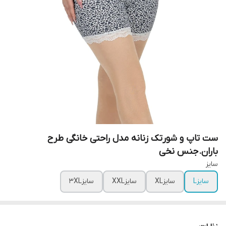
ست تاپ و شورتک زنانه مدل راحتی خانگی طرح
باران.جنس نخی
سایز
سایزL
سایزXL
سایزXXL
سایز3XL