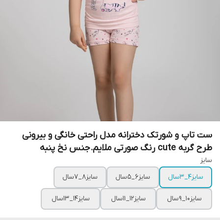
ست تاپ و شورتک دخترانه مدل راحتی خانگی و بیرونی
طرح گربه cute رنگ صورتی ملایم.جنس نخ پنبه
سایز
سایز4_3سال
سایز6_5سال
سایز8_7سال
سایز10_9سال
سایز12_11سال
سایز14_13سال