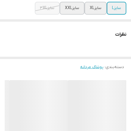
سایزL
سایزXL
سایزXXL
سایز3XL
نظرات
دسته‌بندی
:
پوشاک مردانه