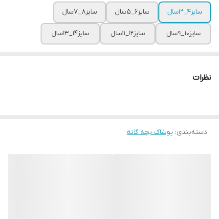
سایز4_3سال
سایز6_5سال
سایز8_7سال
سایز10_9سال
سایز12_11سال
سایز14_13سال
نظرات
دسته‌بندی
:
پوشاک بچه گانه