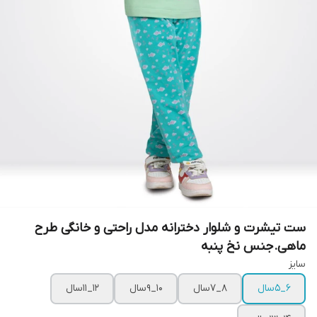
ست تیشرت و شلوار دخترانه مدل راحتی و خانگی طرح
ماهی.جنس نخ پنبه
سایز
۶_۵سال
۸_۷سال
۱۰_۹سال
۱۲_۱۱سال