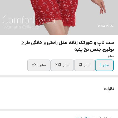
ست تاپ و شورتک زنانه مدل راحتی و خانگی طرح
برفین.جنس نخ پنبه
سایز
سایز L
سایز XL
سایز XXL
سایز 3XL
نظرات