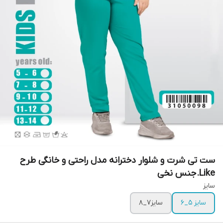
ست تی شرت و شلوار دخترانه مدل راحتی و خانگی طرح
Like.جنس نخی
سایز
سایز ۵_۶
سایز۷_۸