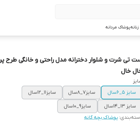
نانه
پوشاک مردانه
ت تی شرت و شلوار دخترانه مدل راحتی و خانگی طرح پر
ال خال
یز
سایز 5_۶سال
سایز۷_۸سال
سایز۱۱_۱۲سال
سایز ۱۳_۱۴سال
سایز۹_۱۰سال
ته‌بندی
:
پوشاک بچه گانه